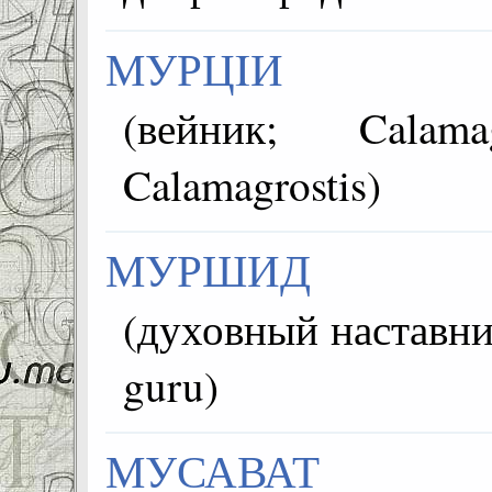
МУРЦIИ
(вейник; Calamag
Calamagrostis)
МУРШИД
(духовный наставник, М
guru)
МУСАВАТ