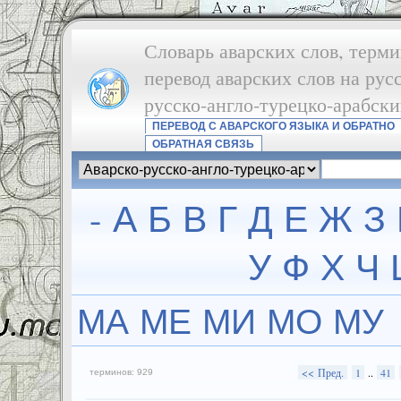
Словарь аварских слов, терми
перевод аварских слов на рус
русско-англо-турецко-арабск
ПЕРЕВОД С АВАРСКОГО ЯЗЫКА И ОБРАТНО
ОБРАТНАЯ СВЯЗЬ
-
А
Б
В
Г
Д
Е
Ж
З
У
Ф
Х
Ч
МА
МЕ
МИ
МО
МУ
<< Пред.
1
..
41
терминов: 929