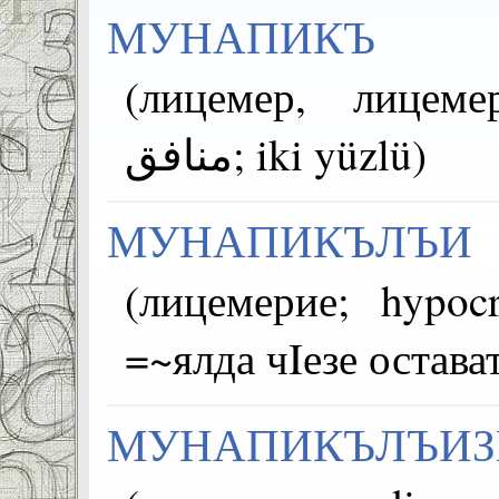
МУНАПИКЪ
(лицемер, лицемер
منافق; iki yüzlü)
МУНАПИКЪЛЪИ
(лицемерие; hypocrisy; نفاق; iki 
=~ялда чIезе остав
МУНАПИКЪЛЪИЗ