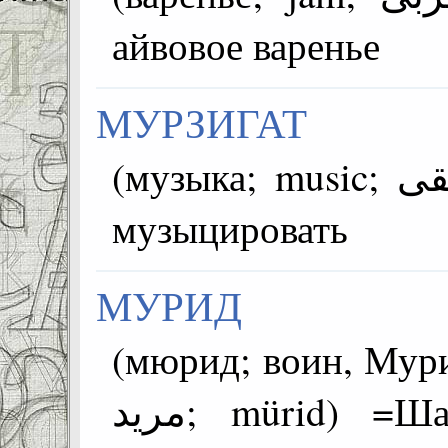
айвовое варенье
МУРЗИГАТ
(музыка; music; موسيقى; müzik) =~ бачине
музыцировать
МУРИД
(мюрид; воин, Мури
مريد; mürid) =Шамилил ~забаз Буранди