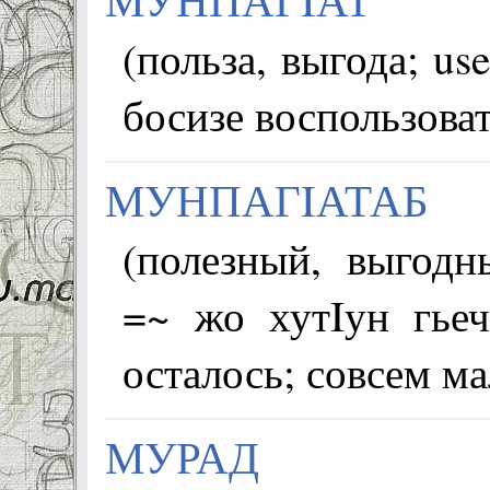
(польза, выгода; use; استخدام; kullanmak)
босизе воспользова
МУНПАГIАТАБ
(полезный, выгодный; usefu
=~ жо хутIун гьеч
осталось; совсем ма
МУРАД