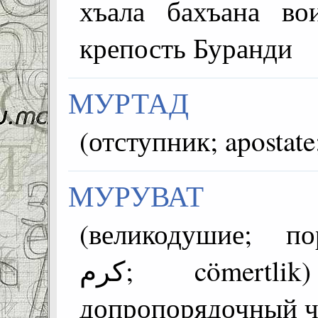
хъала бахъана в
крепость Буранди
МУРТАД
МУРУВАТ
(великодушие; пор
كرم; cömertlik) =~ бугев чи
допропорядочный ч