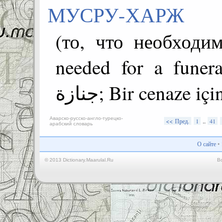
МУСРУ-ХАРЖ
(то, что необходи
needed for a funeral;  مطلوب لحضور
جنازة; Bir cenaze 
Аварско-русско-англо-турецко-
<< Пред.
1
..
41
арабский словарь
О сайте
•
© 2013 Dictionary.Maarulal.Ru
В