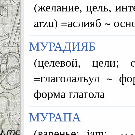
(желание, цель, интере
arzu) =аслияб ~ осн
МУРАДИЯБ
(целевой, цели; objective
=глаголалъул ~ фо
форма глагола
МУРАПА
(варенье; jam; مربى; reçel) =хIавагIечул ~