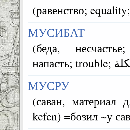
МУСИБАТ
(беда, несчастье
МУСРУ
(саван, материал для
kefen) =бозил ~у са