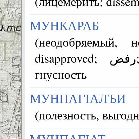
МУНКАРАБ
(неодобряемый, н
disapproved; رفض; onaylanmadı) =~ жо
гнусность
МУНПАГIАЛЪИ
МУНПАГIАТ