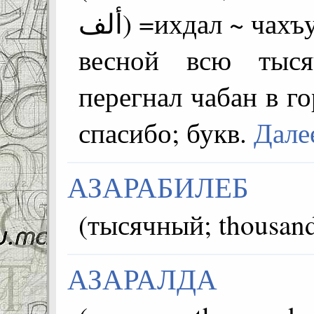
ألف) =ихдал ~ чахъу магІарде бачана вехьас -
весной всю тыся
перегнал чабан в го
спасибо; букв.
Дал
АЗАРАБИЛЕБ
АЗАРАЛДА