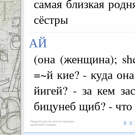
самая близкая родня
сёстры
АЙ
(она (женщина); she; о (kadı
=~й кие? - куда она
йигей? - за кем за
бицунеб щиб? - что
Аварско-русско-англо-турецко-
1
2
арабский словарь