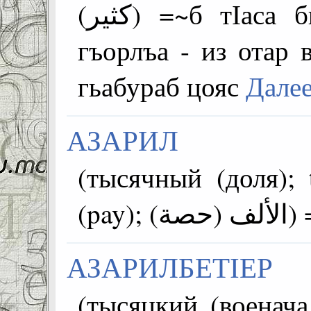
كثير)) =~б тІаса бищана гІиял рехъабазда
гъорлъа - из отар 
гьабураб цояс
Дале
АЗАРИЛ
(тысячный (доля); t
(pa
АЗАРИЛБЕТІЕР
(тысяцкий (военачал