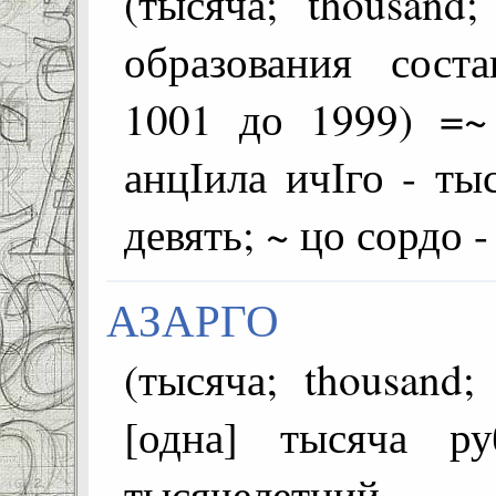
(тысяча; thousand; bin; ألف) (
образования сост
1001 до 1999) =~
анцІила ичІго - ты
девять; ~ цо сордо 
АЗАРГО
(тысяча; thousand; bin; ألف) =~
[одна] тысяча р
тысячелетний