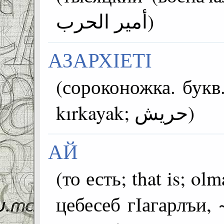
أمير الحرب)
АЗАРХІЕТІ
(сороконожка. букв.
kırkayak; حريش)
АЙ
(то есть; that is; olmasıdır; ذا هو
цебесеб гІагарлъи, 