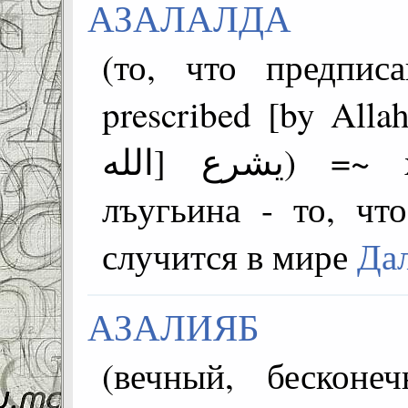
АЗАЛАЛДА
(то, что предпис
prescribed [by Allah]
يشرع [الله) =~ хъвараб жо дунялалда
лъугьина - то, чт
случится в мире
Да
АЗАЛИЯБ
(вечный, бесконе