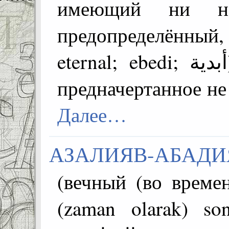
имеющий ни н
предопределённы
eternal; ebedi; أبدية) =~ къадар хисуларо -
предначертанное не
Далее…
АЗАЛИЯВ-АБАДИ
(вечный (во времени
(zaman olarak) sonsuz; ي الوقت