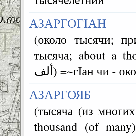
АЗАРГОГІАН
(около тысячи; пр
тысяча; about a thou
ألف) =~гІан чи - 
АЗАРГОЯБ
(тысяча (из многих
thousand (of many); bi