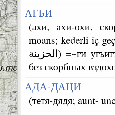
АГЬИ
(ахи, ахи-охи, ск
moans; kederli iç geçir
الحزينة) =~ги угьиги тун - без ахов и охов,
без скорбных вздох
АДА-ДАЦИ