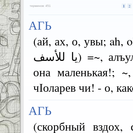
1
2
терминов: 451
АГЬ
(ай, ах, о, увы; ah, oh,
يا للأسف) =~, алъул гьитинлъи! - ах, какая
она маленькая!; ~
чІоларев чи! - о, ка
АГЬ
(скорбный вздох, стон