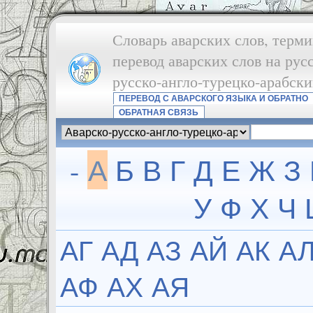
Словарь аварских слов, терми
перевод аварских слов на рус
русско-англо-турецко-арабск
ПЕРЕВОД С АВАРСКОГО ЯЗЫКА И ОБРАТНО
ОБРАТНАЯ СВЯЗЬ
-
А
Б
В
Г
Д
Е
Ж
З
У
Ф
Х
Ч
АГ
АД
АЗ
АЙ
АК
А
АФ
АХ
АЯ