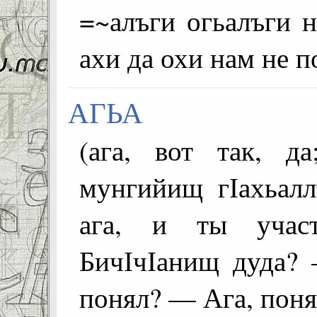
=~алъги огьалъги н
ахи да охи нам не 
АГЬА
(ага, вот так, да; ye
мунгийищ гІахьалл
ага, и ты участ
БичІчІанищ дуда? 
понял? — Ага, пон