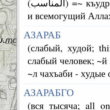
المناسب)) =~ къудраталъул Аллагь - вечный
и всемогущий Алла
АЗАРАБ
(слабый, худой; thin; ince; قة
слабый человек; ~й 
~л чахъаби - худые
АЗАРАБГО
(вся тысяча; all on