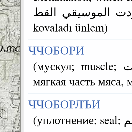
التي طاردت الموسيقي القط; ked
kovaladı ünlem)
ЧЧОБОРИ
(мускул; muscle; العضلات; kas) =~дул гьан
мягкая часть мяса, 
ЧЧОБОРЛЪИ