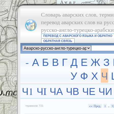
Словарь аварских слов, терми
перевод аварских слов на рус
русско-англо-турецко-арабск
ПЕРЕВОД С АВАРСКОГО ЯЗЫКА И ОБРАТНО
ОБРАТНАЯ СВЯЗЬ
-
А
Б
В
Г
Д
Е
Ж
З
У
Ф
Х
Ч
Ч1
ЧI
ЧА
ЧВ
ЧЕ
ЧИ
<< Пред.
1
..
3
терминов: 721