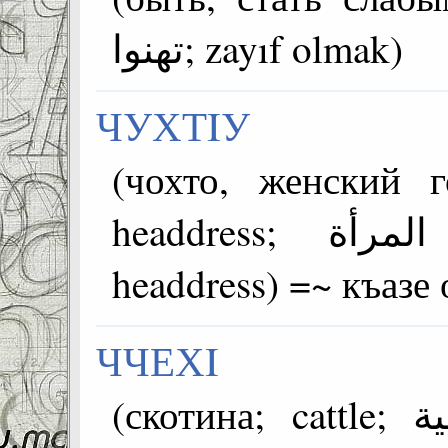
تهنوا; zayıf olmak)
ЧУХТIУ
(чохто, женский 
headdress; غطاء رأس المرأة; kadının
headdress) =~ къазе
ЧЧЕХI
(скотина; cattle; الماشية; sığır) =азбаралда