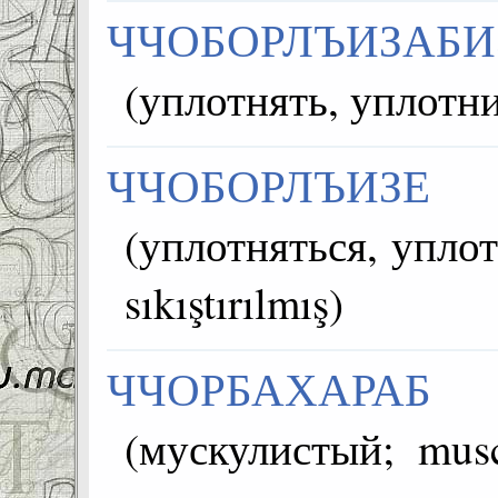
ЧЧОБОРЛЪИЗАБИ
ЧЧОБОРЛЪИЗЕ
(уплотняться, уплотни
sıkıştırılmış)
ЧЧОРБАХАРАБ
(мускулистый; muscular; العضلات;