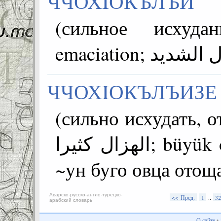
ЧЧОХIОКЪЛЪИ
(сильное исхуда
ЧЧОХIОКЪЛЪИЗЕ
(сильно исхудать, о
الهزال كثيرا; büyük ölçüde zayıflamış) =чахъу
~ун буго овца отощ
Аварско-русско-англо-турецко-
<< Пред.
1
..
32
арабский словарь
О сайте
•