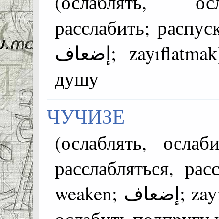
(ослаблять, осл
расслабить; распуск
إضعاف; zayıflatmak) =ракI ~изе облегчить
душу
ЧУЧИЗЕ
(ослаблять, ослаб
расслабляться, расс
weaken; إضعاف; zayıflatmak) =чол къвал ~изе
ослабить подпругу 