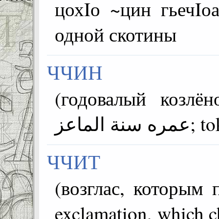
цохIо ~цин гьечIо
одной скотины
ЧЧИН
(годовалый козлёнок;
ة الماعز
ЧЧИТ
(возглас, которым
exclamation, which chased