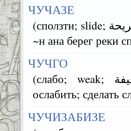
ЧУЧАЗЕ
(сползти; slide; الشريحة; slayt) =гIурул рагIал
~н ана берег реки с
ЧУЧГО
(слабо; weak; ضعيفة; zayıf) =~ гьабизе
ослабить; сделать с
ЧУЧИЗАБИЗЕ