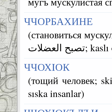
мугъ мускулистая с
ЧЧОРБАХИНЕ
(становиться муску
تصبح العضلات
ЧЧОХIОК
(тощий человек; skinny peo
sıska insanlar)