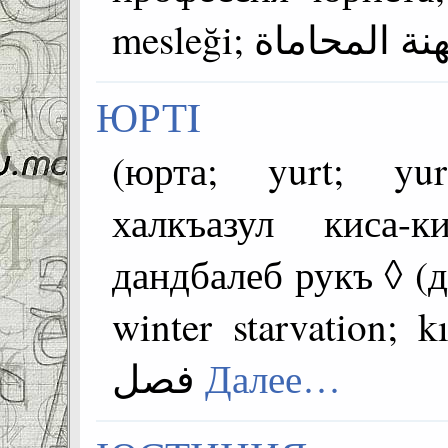
ЮРТI
(юрта; yurt; yurt'ta; يورت) 
халкъазул киса-
дандбалеб рукъ ◊ (
winter starvation; kış açlık; 
فصل
Далее…