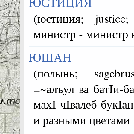
ЮСТИЦИЯ
(юстиция; justice; adalet;
министр - министр
ЮШАН
(полынь; sagebrush; 
=~алъул ва батIи-ба
махI чIвалеб букIа
и разными цветами