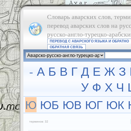
Словарь аварских слов, терми
перевод аварских слов на рус
русско-англо-турецко-арабск
ПЕРЕВОД С АВАРСКОГО ЯЗЫКА И ОБРАТНО
ОБРАТНАЯ СВЯЗЬ
-
А
Б
В
Г
Д
Е
Ж
З
У
Ф
Х
Ч
Ю
ЮБ
ЮВ
ЮГ
ЮК
терминов: 32