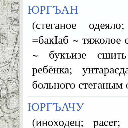
ЮРГЪАН
(стеганое одеяло; q
=бакIаб ~ тяжолое 
~ букъизе сшить
ребёнка; унтарас
больного стеганым
ЮРГЪАЧУ
(иноходец; pacer; r