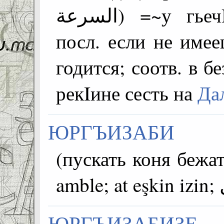
السرعة) =~у гьечIони, ябучуги бегьулеб
посл. если не имее
годится; соотв. в б
рекIине сесть на
Да
ЮРГЪИЗАБИ
(пускать коня бежат
ЮРГЪИЗАБИЗЕ