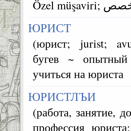
ЮРИСТ
(юрист; jurist; avukat; محام) 
бугев ~ опытный
учиться на юриста
ЮРИСТЛЪИ
(работа, занятие, д
профессия юриста; 