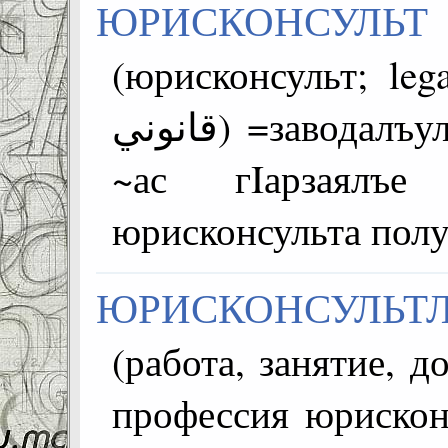
ЮРИСКОНСУЛЬТ
(юрисконсульт; legal a
قانوني) =заводалъул ~ юрисконсульт завода;
~ас гIарзаялъ
юрисконсульта полу
ЮРИСКОНСУЛЬТ
(работа, занятие, д
профессия юрисконсу