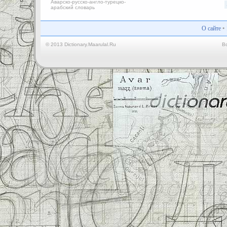
Аварско-русско-англо-турецко-
арабский словарь
О сайте
•
© 2013 Dictionary.Maarulal.Ru
В