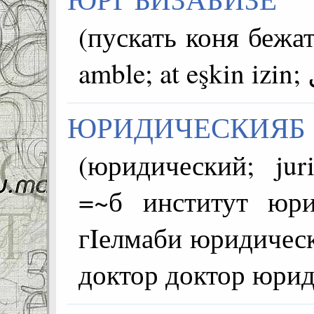
(пускать коня бежат
ЮРИДИЧЕСКИЯБ
(юридический; juristica
=~б институт юри
гIелмаби юридическ
доктор доктор юрид