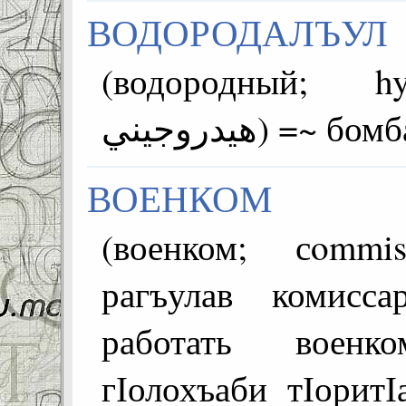
ВОДОРОДАЛЪУЛ
(водородный; hyd
هيدروجيني) =
ВОЕНКОМ
(военком; сommissa
рагъулав комисс
работать военк
гІолохъаби тІорит