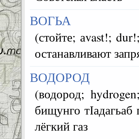
ВОГЬА
(стойте; аvast!; dur!; توقف) возглас, кото
останавливают зап
ВОДОРОД
(водород; hydrogen; hidroj
бищунго тІадагьаб 
лёгкий газ