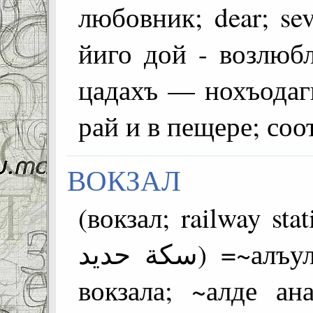
любовник; dear; sevgili; عزيزي) =
йиго дой - возлюб
цадахъ — нохъодаг
рай и в пещере; со
ВОКЗАЛ
(вокзал; railway statio
سكة حديد) =~алъул начальник - начальник
вокзала; ~алде а