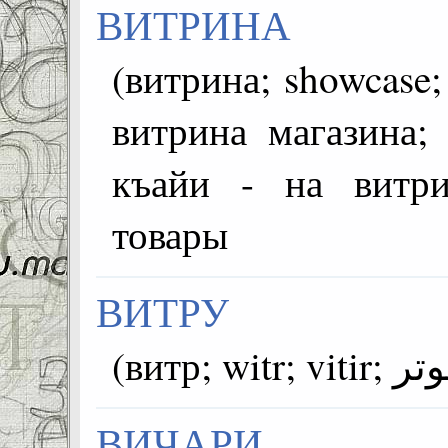
ВИТРИНА
(витрина; showcase; vitrin; عرض
витрина магазина;
къайи - на витр
товары
ВИТРУ
ВИЧАРИ