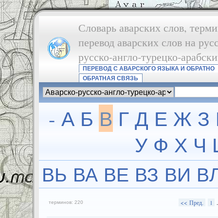
Словарь аварских слов, терми
перевод аварских слов на рус
русско-англо-турецко-арабск
ПЕРЕВОД С АВАРСКОГО ЯЗЫКА И ОБРАТНО
ОБРАТНАЯ СВЯЗЬ
-
А
Б
В
Г
Д
Е
Ж
З
У
Ф
Х
Ч
ВЬ
ВА
ВЕ
ВЗ
ВИ
В
<< Пред.
1
терминов: 220