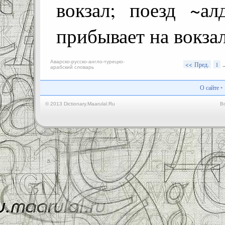
вокзал; поезд ~а
прибывает на вокза
Аварско-русско-англо-турецко-
<< Пред.
1
.
арабский словарь
О сайте
•
© 2013 Dictionary.Maarulal.Ru
В