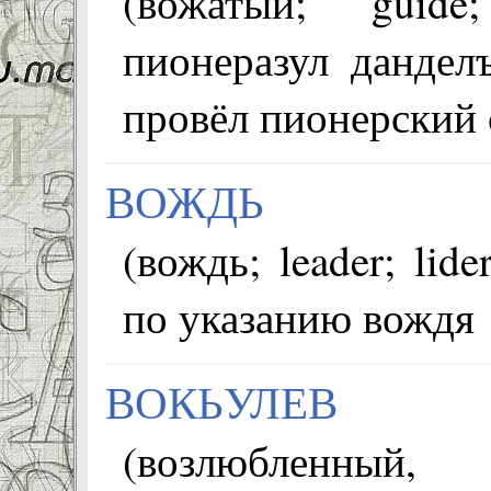
(вожатый; guide; lide
пионеразул дандел
провёл пионерский 
ВОЖДЬ
(вождь; leader; lider; زعيم) =~ас малъух
по указанию вождя
ВОКЬУЛЕВ
(возлюбленный