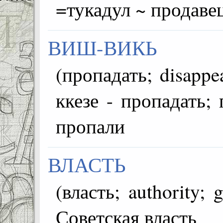
=тукадул ~ продаве
ВИШ-ВИКЬ
(пропадать; disappear; k
ккезе - пропадать; 
пропали
ВЛАСТЬ
(власть; authority; güç; قوة) =Совет
Советская власть