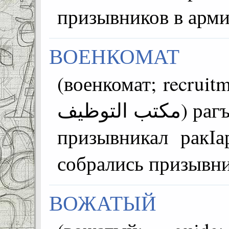
призывников в арм
ВОЕНКОМАТ
(военкомат; recruitme
مكتب التوظيف) рагъулаб комиссариат =~алде
призывникал ракІа
собрались призывн
ВОЖАТЫЙ