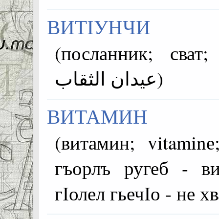
ВИТІУНЧИ
(посланник; сват; е
عيدان الثقاب)
ВИТАМИН
(витамин; vitaminе; vitamin
гъорлъ ругеб - в
гІолел гьечІо - не 