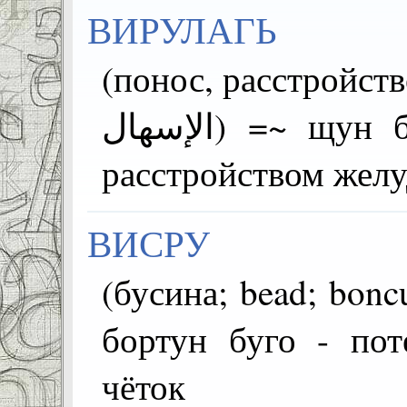
ВИРУЛАГЬ
(понос, расстройство
الإسهال) =~ щун буго асде - он страдает
расстройством желу
ВИСРУ
(бусина; bead; boncuk; خرزة) =чІумаз
бортун буго - пот
чёток