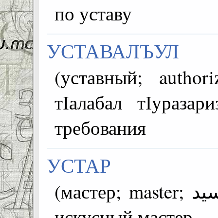
по уставу
УСТАВАЛЪУЛ
(уставный; authorized; مخول; ye
тІалабал тІуразар
требования
УСТАР
(мастер; master; سيد; usta) =махщел бугев ~
искусный мастер