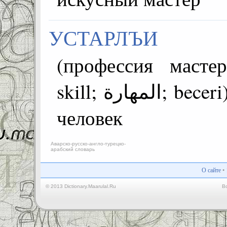
УСТАРЛЪИ
(профессия мастер
skill; المهارة; beceri) =~ бугев чи мастеровой
человек
Аварско-русско-англо-турецко-
арабский словарь
О сайте
•
© 2013 Dictionary.Maarulal.Ru
В