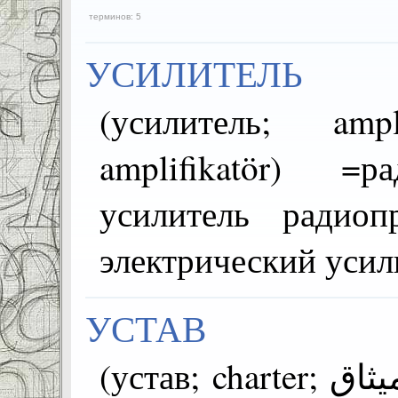
терминов: 5
УСИЛИТЕЛЬ
(усилитель; amplifier; 
amplifikatör) =
усилитель радиоп
электрический усил
УСТАВ
(устав; charter; الميثاق; tüzük) =~алда рекъон