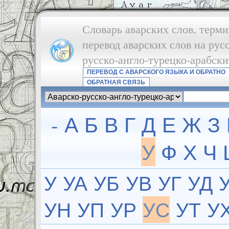
Словарь аварских слов, терми
перевод аварских слов на рус
русско-англо-турецко-арабск
ПЕРЕВОД С АВАРСКОГО ЯЗЫКА И ОБРАТНО
ОБРАТНАЯ СВЯЗЬ
-
А
Б
В
Г
Д
Е
Ж
З
У
Ф
Х
Ч
У
УА
УБ
УВ
УГ
УД
УН
УП
УР
УС
УТ
У