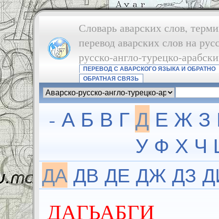
Словарь аварских слов, терми
перевод аварских слов на рус
русско-англо-турецко-арабск
ПЕРЕВОД С АВАРСКОГО ЯЗЫКА И ОБРАТНО
ОБРАТНАЯ СВЯЗЬ
-
А
Б
В
Г
Д
Е
Ж
З
У
Ф
Х
Ч
ДА
ДВ
ДЕ
ДЖ
ДЗ
Д
ДАГЬАБГИ