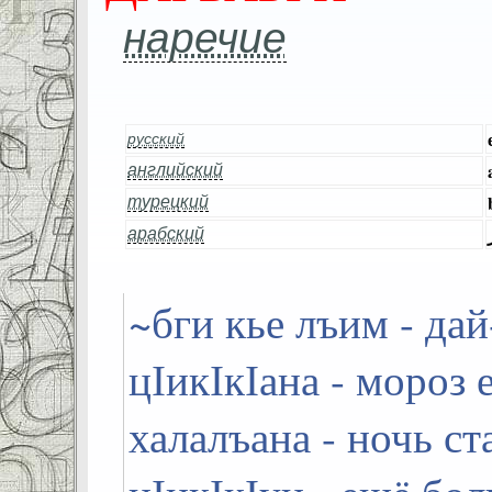
наречие
русский
английский
турецкий
арабский
~бги кье лъим - дай
цІикІкІана - мороз 
халалъана - ночь ст