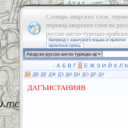
Словарь аварских слов, терми
перевод аварских слов на рус
русско-англо-турецко-арабск
ПЕРЕВОД С АВАРСКОГО ЯЗЫКА И ОБРАТНО
ОБРАТНАЯ СВЯЗЬ
-
А
Б
В
Г
Д
Е
Ж
З
И
Й
К
Л
ДА
ДВ
ДЕ
ДЖ
ДЗ
ДИ
ДН
ДО
ДР
ДУ
ДАГЪИСТАНИЯВ