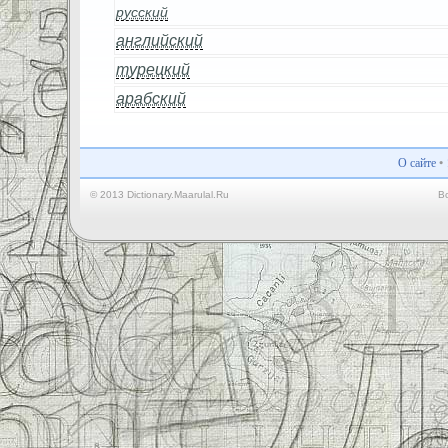
русский
английский
турецкий
арабский
О сайте
•
© 2013 Dictionary.Maarulal.Ru
В