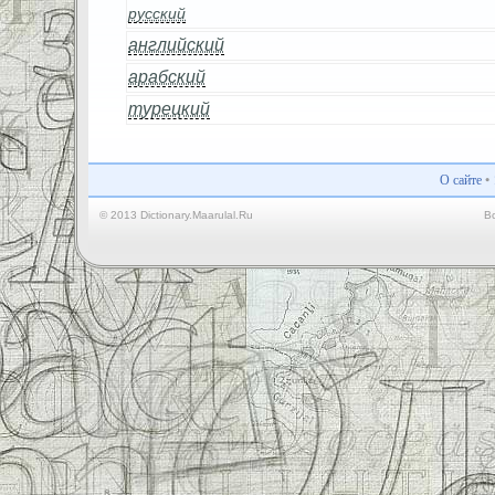
русский
английский
арабский
турецкий
О сайте
•
© 2013 Dictionary.Maarulal.Ru
В