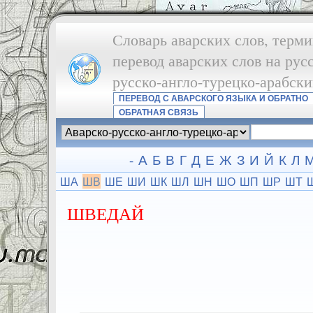
Словарь аварских слов, терми
перевод аварских слов на рус
русско-англо-турецко-арабск
ПЕРЕВОД С АВАРСКОГО ЯЗЫКА И ОБРАТНО
ОБРАТНАЯ СВЯЗЬ
-
А
Б
В
Г
Д
Е
Ж
З
И
Й
К
Л
ША
ШВ
ШЕ
ШИ
ШК
ШЛ
ШН
ШО
ШП
ШР
ШТ
ШВЕДАЙ