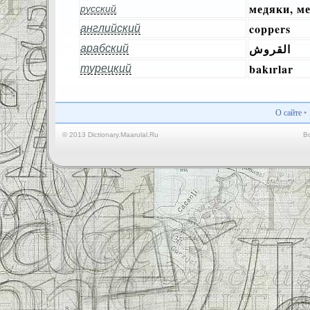
медяки, м
русский
coppers
английский
القروش
арабский
bakırlar
турецкий
О сайте
•
© 2013 Dictionary.Maarulal.Ru
В