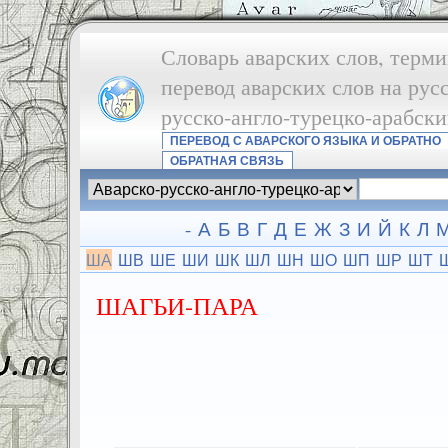
Словарь аварских слов, терми
перевод аварских слов на рус
русско-англо-турецко-арабск
ПЕРЕВОД С АВАРСКОГО ЯЗЫКА И ОБРАТНО
ОБРАТНАЯ СВЯЗЬ
-
А
Б
В
Г
Д
Е
Ж
З
И
Й
К
Л
ША
ШВ
ШЕ
ШИ
ШК
ШЛ
ШН
ШО
ШП
ШР
ШТ
ШАГЬИ-ПАРА