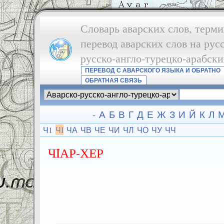
Словарь аварских слов, терми
перевод аварских слов на рус
русско-англо-турецко-арабск
ПЕРЕВОД С АВАРСКОГО ЯЗЫКА И ОБРАТНО
ОБРАТНАЯ СВЯЗЬ
-
А
Б
В
Г
Д
Е
Ж
З
И
Й
К
Л
Ч1
ЧI
ЧА
ЧВ
ЧЕ
ЧИ
ЧЛ
ЧО
ЧУ
ЧЧ
ЧIАР-ХЕР