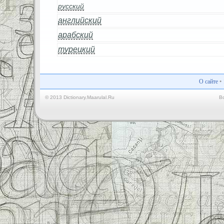
русский
английский
арабский
турецкий
О сайте
•
© 2013 Dictionary.Maarulal.Ru
В