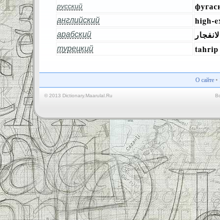
фугас
русский
high-e
английский
انفجار
арабский
tahrip
турецкий
О сайте
•
© 2013 Dictionary.Maarulal.Ru
В