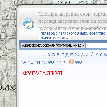
Словарь аварских слов, терми
перевод аварских слов на рус
русско-англо-турецко-арабск
ПЕРЕВОД С АВАРСКОГО ЯЗЫКА И ОБРАТНО
ОБРАТНАЯ СВЯЗЬ
-
А
Б
В
Г
Д
Е
Ж
З
И
Й
К
Л
ФА
ФЕ
ФИ
ФЛ
ФО
ФР
ФТ
ФУ
ФЮ
ФУГАСАЛЪУЛ