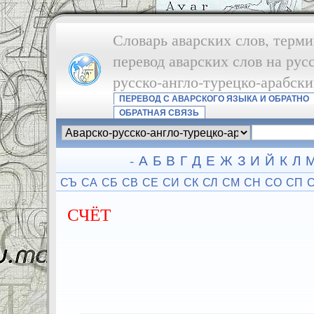
Словарь аварских слов, терми
перевод аварских слов на рус
русско-англо-турецко-арабск
ПЕРЕВОД С АВАРСКОГО ЯЗЫКА И ОБРАТНО
ОБРАТНАЯ СВЯЗЬ
-
А
Б
В
Г
Д
Е
Ж
З
И
Й
К
Л
СЪ
СА
СБ
СВ
СЕ
СИ
СК
СЛ
СМ
СН
СО
СП
СЧЁТ