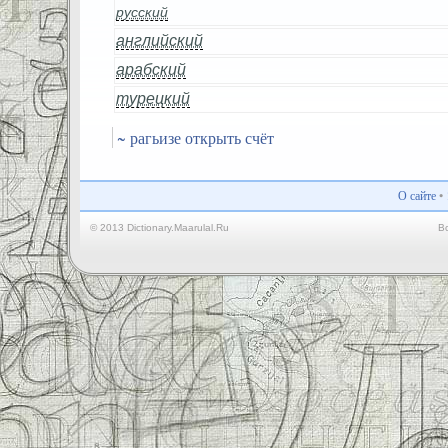
русский
английский
арабский
турецкий
~ рагьизе открыть счёт
О сайте
•
© 2013 Dictionary.Maarulal.Ru
В