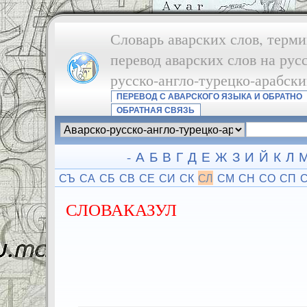
Словарь аварских слов, терми
перевод аварских слов на рус
русско-англо-турецко-арабск
ПЕРЕВОД С АВАРСКОГО ЯЗЫКА И ОБРАТНО
ОБРАТНАЯ СВЯЗЬ
-
А
Б
В
Г
Д
Е
Ж
З
И
Й
К
Л
СЪ
СА
СБ
СВ
СЕ
СИ
СК
СЛ
СМ
СН
СО
СП
СЛОВАКАЗУЛ