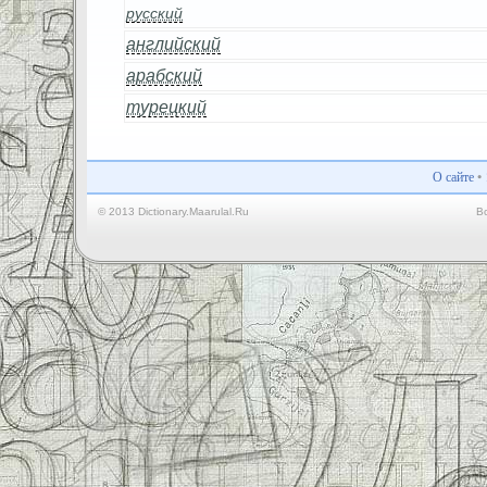
русский
английский
арабский
турецкий
О сайте
•
© 2013 Dictionary.Maarulal.Ru
В