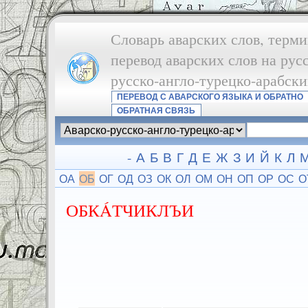
Словарь аварских слов, терми
перевод аварских слов на рус
русско-англо-турецко-арабск
ПЕРЕВОД С АВАРСКОГО ЯЗЫКА И ОБРАТНО
ОБРАТНАЯ СВЯЗЬ
-
А
Б
В
Г
Д
Е
Ж
З
И
Й
К
Л
ОА
ОБ
ОГ
ОД
ОЗ
ОК
ОЛ
ОМ
ОН
ОП
ОР
ОС
О
ОБКÁТЧИКЛЪИ