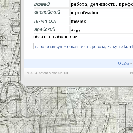
работа, должность, проф
русский
a profession
английский
meslek
турецкий
مهنة
арабский
обкатка гьабулев чи
паровозалъул ~ обкатчик паровоза; ~лъун хІалт
О сайте
•
© 2013 Dictionary.Maarulal.Ru
В