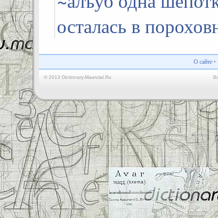
~алъуб одна шепотк
осталась в порохов
О сайте
•
© 2013 Dictionary.Maarulal.Ru
В