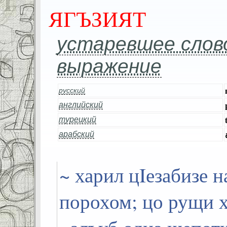
ЯГЪЗИЯТ
устаревшее слов
выражение
русский
английский
турецкий
арабский
~ харил цIезабизе 
порохом; цо рущи х