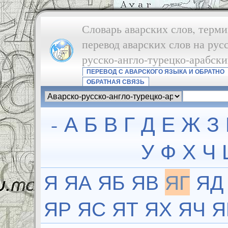
Словарь аварских слов, терми
перевод аварских слов на рус
русско-англо-турецко-арабск
ПЕРЕВОД С АВАРСКОГО ЯЗЫКА И ОБРАТНО
ОБРАТНАЯ СВЯЗЬ
-
А
Б
В
Г
Д
Е
Ж
З
У
Ф
Х
Ч
Я
ЯА
ЯБ
ЯВ
ЯГ
ЯД
ЯР
ЯС
ЯТ
ЯХ
ЯЧ
Я