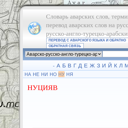
Словарь аварских слов, терми
перевод аварских слов на рус
русско-англо-турецко-арабск
ПЕРЕВОД С АВАРСКОГО ЯЗЫКА И ОБРАТНО
ОБРАТНАЯ СВЯЗЬ
-
А
Б
В
Г
Д
Е
Ж
З
И
Й
К
Л
НА
НЕ
НИ
НО
НУ
НЯ
НУЦИЯВ