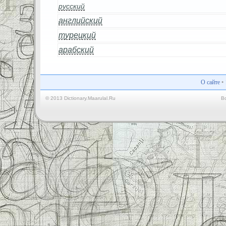
русский
английский
турецкий
арабский
О сайте
•
© 2013 Dictionary.Maarulal.Ru
В