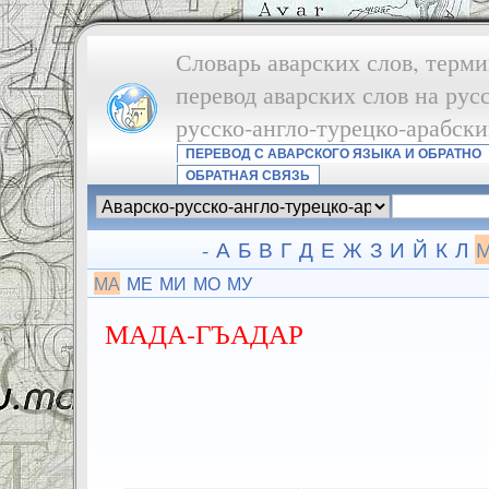
Словарь аварских слов, терми
перевод аварских слов на рус
русско-англо-турецко-арабск
ПЕРЕВОД С АВАРСКОГО ЯЗЫКА И ОБРАТНО
ОБРАТНАЯ СВЯЗЬ
-
А
Б
В
Г
Д
Е
Ж
З
И
Й
К
Л
МА
МЕ
МИ
МО
МУ
МАДА-ГЪАДАР