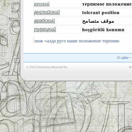
терпимое положение,
русский
tolerant position
английский
موقف متسامح
арабский
hoşgörülü konumu
турецкий
ниж ~алда руго наше положение терпимо
О сайте
•
© 2013 Dictionary.Maarulal.Ru
В