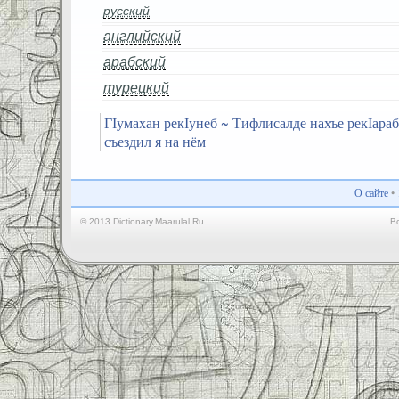
русский
английский
арабский
турецкий
ГІумахан рекІунеб ~ Тифлисалде нахъе рекІараб
съездил я на нём
О сайте
•
© 2013 Dictionary.Maarulal.Ru
В