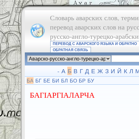
Словарь аварских слов, терми
перевод аварских слов на рус
русско-англо-турецко-арабск
ПЕРЕВОД С АВАРСКОГО ЯЗЫКА И ОБРАТНО
ОБРАТНАЯ СВЯЗЬ
-
А
Б
В
Г
Д
Е
Ж
З
И
Й
К
Л
БА
БГ
БЕ
БИ
БЛ
БО
БР
БУ
БАГІАРГІАЛАРЧА