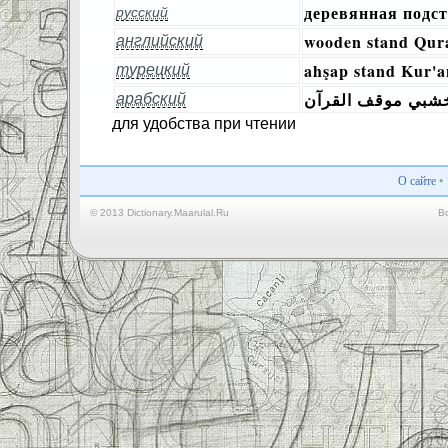
деревянная подс
русский
wooden stand Qur
английский
ahşap stand Kur'a
турецкий
شبي موقف القرآن
арабский
для удобства при чтении
О сайте
•
© 2013 Dictionary.Maarulal.Ru
В