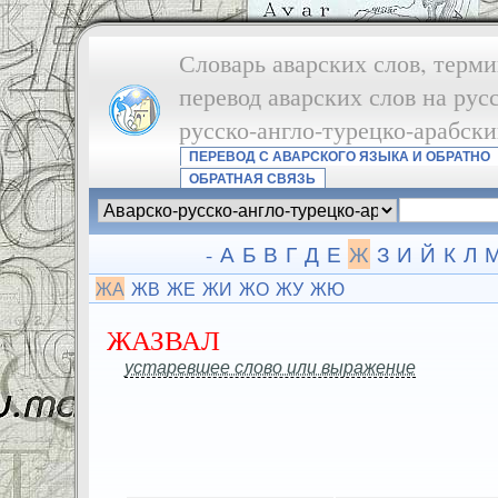
Словарь аварских слов, терми
перевод аварских слов на рус
русско-англо-турецко-арабск
ПЕРЕВОД С АВАРСКОГО ЯЗЫКА И ОБРАТНО
ОБРАТНАЯ СВЯЗЬ
-
А
Б
В
Г
Д
Е
Ж
З
И
Й
К
Л
ЖА
ЖВ
ЖЕ
ЖИ
ЖО
ЖУ
ЖЮ
ЖАЗВАЛ
устаревшее слово или выражение